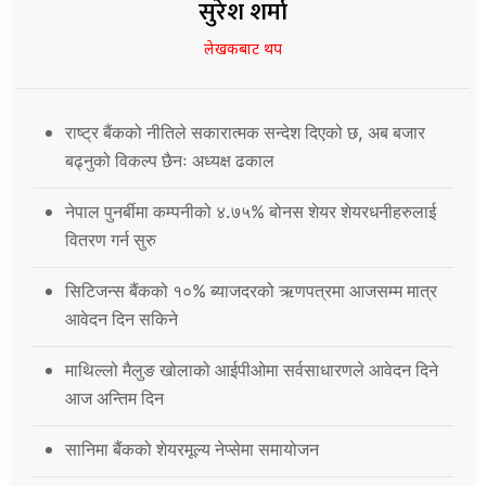
सुरेश शर्मा
लेखकबाट थप
राष्ट्र बैंकको नीतिले सकारात्मक सन्देश दिएको छ, अब बजार
बढ्नुको विकल्प छैनः अध्यक्ष ढकाल
नेपाल पुनर्बीमा कम्पनीको ४.७५% बोनस शेयर शेयरधनीहरुलाई
वितरण गर्न सुरु
सिटिजन्स बैंकको १०% ब्याजदरको ऋणपत्रमा आजसम्म मात्र
आवेदन दिन सकिने
माथिल्लो मैलुङ खोलाको आईपीओमा सर्वसाधारणले आवेदन दिने
आज अन्तिम दिन
सानिमा बैंकको शेयरमूल्य नेप्सेमा समायोजन