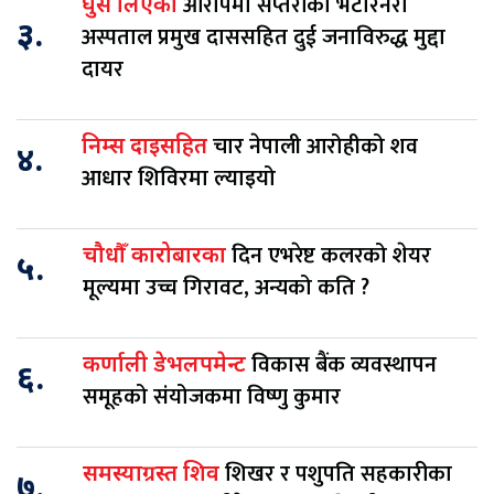
आरोपमा सप्तरीका भेटेरिनरी
घुस लिएको
३.
अस्पताल प्रमुख दाससहित दुई जनाविरुद्ध मुद्दा
दायर
चार नेपाली आरोहीको शव
निम्स दाइसहित
४.
आधार शिविरमा ल्याइयो
दिन एभरेष्ट कलरको शेयर
चौधौँ कारोबारका
५.
मूल्यमा उच्च गिरावट, अन्यको कति ?
विकास बैंक व्यवस्थापन
कर्णाली डेभलपमेन्ट
६.
समूहको संयोजकमा विष्णु कुमार
शिखर र पशुपति सहकारीका
समस्याग्रस्त शिव
७.