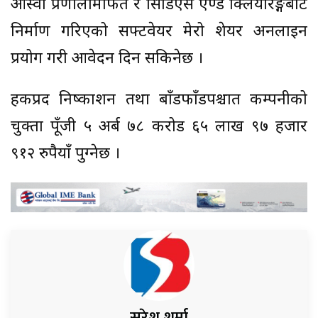
आस्वा प्रणालीमार्फत र सिडिएस एण्ड क्लियरिङ्गबाट
निर्माण गरिएको सफ्टवेयर मेरो शेयर अनलाइन
प्रयोग गरी आवेदन दिन सकिनेछ ।
हकप्रद निष्काशन तथा बाँडफाँडपश्चात कम्पनीको
चुक्ता पूँजी ५ अर्ब ७८ करोड ६५ लाख ९७ हजार
९१२ रुपैयाँ पुग्नेछ ।
सुरेश शर्मा