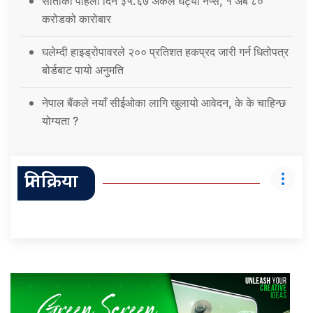
साताको पहिलो दिन ३५.६७ अंकले घट्यो नेप्से, १ अर्ब ८०
करोडको कारोबार
घलेम्दी हाइड्रोपावरले २०० प्रतिशत हकप्रद जारी गर्न धितोपत्र
बोर्डबाट पायो अनुमति
नेपाल बैंकले नयाँ सीईओका लागि खुलायो आवेदन, के के चाहिन्छ
योग्यता ?
प्रतिक्रिया