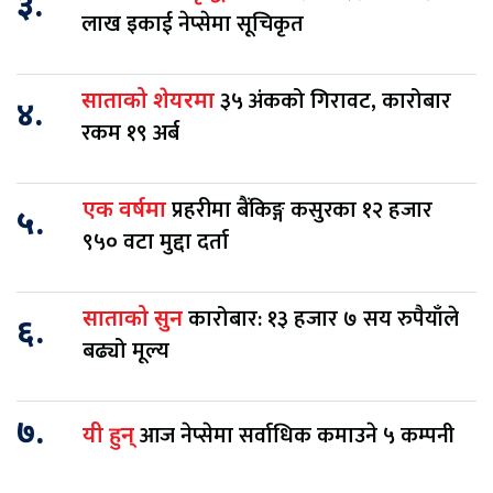
३.
लाख इकाई नेप्सेमा सूचिकृत
३५ अंकको गिरावट, कारोबार
साताको शेयरमा
४.
रकम १९ अर्ब
प्रहरीमा बैंकिङ्ग कसुरका १२ हजार
एक वर्षमा
५.
९५० वटा मुद्दा दर्ता
कारोबार: १३ हजार ७ सय रुपैयाँले
साताको सुन
६.
बढ्यो मूल्य
७.
आज नेप्सेमा सर्वाधिक कमाउने ५ कम्पनी
यी हुन्