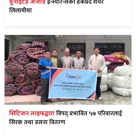
इन्स्योरेन्सको हकप्रद शेयर
युनाइटेड अजोड
लिलामीमा
विपद् प्रभावित ५७ परिवारलाई
सिटिजन लाइफद्वारा
सिरक तथा डसना वितरण