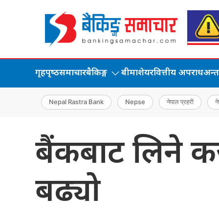
गृहपृष्‍ठ
समाचार
बैकिङ्ग
बीमा
शेयर
वित्तीय अपराध
अन्तर्
Nepal Rastra Bank
Nepse
नेपाल प्रहरी
ने
बैंकबाट लिने कर
बढ्यो