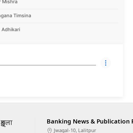
r Mishra
ngana Timsina
 Adhikari
Banking News & Publication P
ृङ्खला
Jwagal-10, Lalitpur