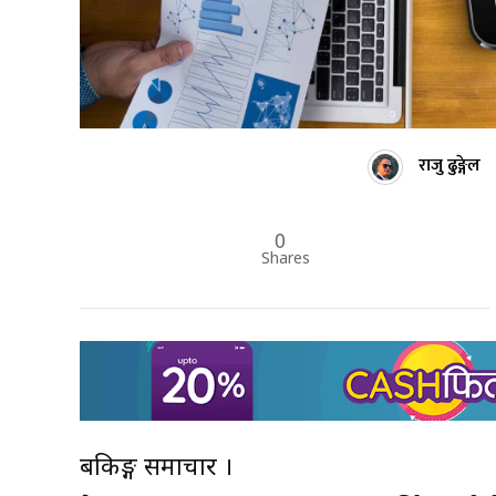
राजु ढुङ्गेल
0
Shares
बैंकिङ्ग समाचार ।