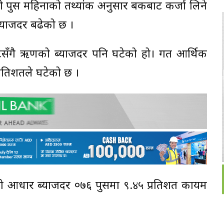
षको पुस महिनाको तथ्यांक अनुसार बैंकबाट कर्जा लिने
्याजदर बढेको छ ।
 घटेसँगै ऋणको ब्याजदर पनि घटेको हो। गत आर्थिक
रतिशतले घटेको छ ।
को आधार ब्याजदर ०७६ पुसमा ९.४५ प्रतिशत कायम