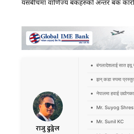
यसबीचमा वाणिज्य बैंकहरुको अन्तर बैंक कार
बंगलादेशलाई सात इयू 
झन् कडा रुपमा प्रस्तु
नेपालमा हवाई उद्योगक
Mr. Suyog Shres
Mr. Sunil KC
राजु ढुङ्गेल