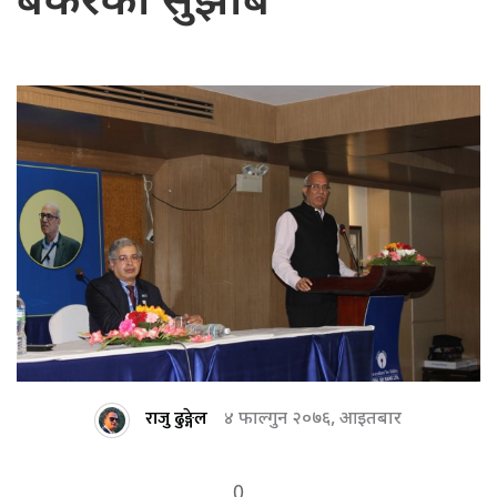
बैंकरको सुझाब
राजु ढुङ्गेल
४ फाल्गुन २०७६, आइतबार
0