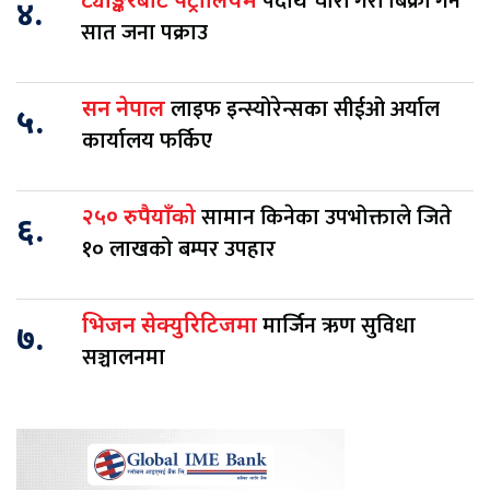
पदार्थ चोरी गरी बिक्री गर्ने
ट्याङ्करबाट पेट्रोलियम
४.
सात जना पक्राउ
लाइफ इन्स्योरेन्सका सीईओ अर्याल
सन नेपाल
५.
कार्यालय फर्किए
सामान किनेका उपभोक्ताले जिते
२५० रुपैयाँको
६.
१० लाखको बम्पर उपहार
मार्जिन ऋण सुविधा
भिजन सेक्युरिटिजमा
७.
सञ्चालनमा