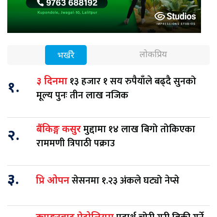
लोकप्रिय
भर्खरै
१३ हजार १ सय रुपैयाँले बढ्दै सुनको
३ दिनमा
१.
मूल्य पुनः तीन लाख नजिक
मुद्दामा १४ लाख बिगो तोकिएका
बैंकिङ्ग कसुर
२.
राममणी त्रिपाठी पक्राउ
३.
सेसनमा १.२३ अंकले घट्यो नेप्से
प्रि ओपन