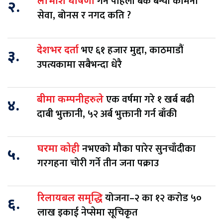
गर्ने पहिलो बैंक बन्यो कामना
लाभांश घोषणा
२.
सेवा, बोनस र नगद कति ?
भए ६१ हजार मुद्दा, काठमाडौं
देशभर दर्ता
३.
उपत्यकामा सबैभन्दा धेरै
एक वर्षमा गरे १ खर्ब बढी
बीमा कम्पनीहरुले
४.
दाबी भुक्तानी, ५२ अर्ब भुक्तानी गर्न बाँकी
नभएको मौका पारेर सुनचाँदीका
घरमा कोही
५.
गरगहना चोरी गर्ने तीन जना पक्राउ
योजना–२ का १२ करोड ५०
रिलायबल समृद्धि
६.
लाख इकाई नेप्सेमा सूचिकृत