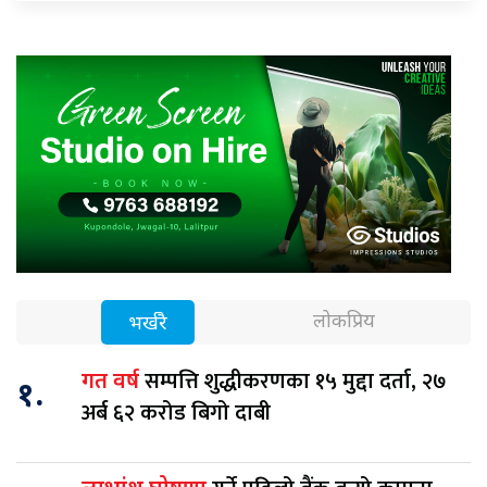
लोकप्रिय
भर्खरै
सम्पत्ति शुद्धीकरणका १५ मुद्दा दर्ता, २७
गत वर्ष
१.
अर्ब ६२ करोड बिगो दाबी