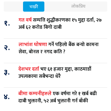
लोकप्रिय
भर्खरै
सम्पत्ति शुद्धीकरणका १५ मुद्दा दर्ता, २७
गत वर्ष
१.
अर्ब ६२ करोड बिगो दाबी
गर्ने पहिलो बैंक बन्यो कामना
लाभांश घोषणा
२.
सेवा, बोनस र नगद कति ?
भए ६१ हजार मुद्दा, काठमाडौं
देशभर दर्ता
३.
उपत्यकामा सबैभन्दा धेरै
एक वर्षमा गरे १ खर्ब बढी
बीमा कम्पनीहरुले
४.
दाबी भुक्तानी, ५२ अर्ब भुक्तानी गर्न बाँकी