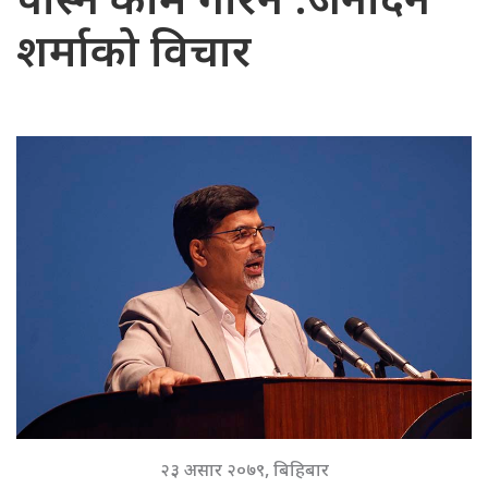
पोस्ने काम गरिनँ :जनार्दन
शर्माको विचार
२३ असार २०७९, बिहिबार