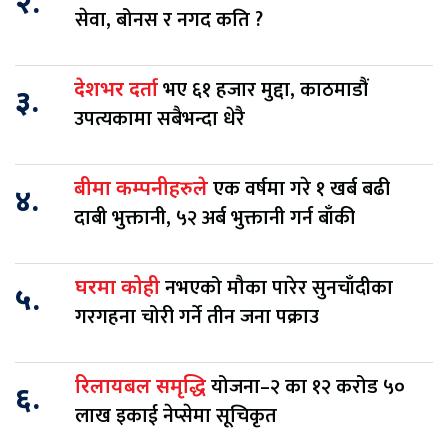
२.
सेवा, बोनस र नगद कति ?
भए ६१ हजार मुद्दा, काठमाडौं
देशभर दर्ता
३.
उपत्यकामा सबैभन्दा धेरै
एक वर्षमा गरे १ खर्ब बढी
बीमा कम्पनीहरुले
४.
दाबी भुक्तानी, ५२ अर्ब भुक्तानी गर्न बाँकी
नभएको मौका पारेर सुनचाँदीका
घरमा कोही
५.
गरगहना चोरी गर्ने तीन जना पक्राउ
योजना–२ का १२ करोड ५०
रिलायबल समृद्धि
६.
लाख इकाई नेप्सेमा सूचिकृत