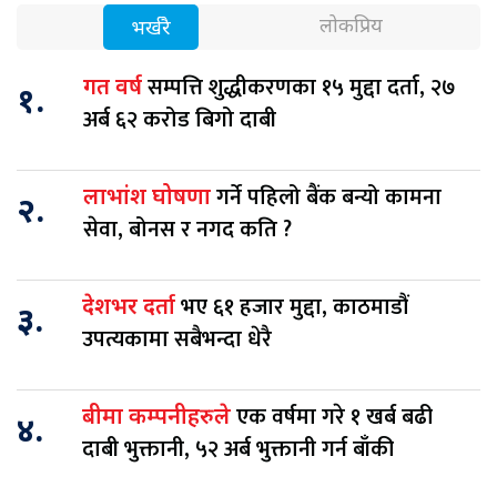
लोकप्रिय
भर्खरै
सम्पत्ति शुद्धीकरणका १५ मुद्दा दर्ता, २७
गत वर्ष
१.
अर्ब ६२ करोड बिगो दाबी
गर्ने पहिलो बैंक बन्यो कामना
लाभांश घोषणा
२.
सेवा, बोनस र नगद कति ?
भए ६१ हजार मुद्दा, काठमाडौं
देशभर दर्ता
३.
उपत्यकामा सबैभन्दा धेरै
एक वर्षमा गरे १ खर्ब बढी
बीमा कम्पनीहरुले
४.
दाबी भुक्तानी, ५२ अर्ब भुक्तानी गर्न बाँकी