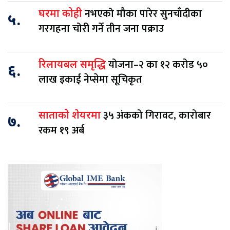
नभएको मौका पारेर सुनचाँदीका
घरमा कोही
५.
गरगहना चोरी गर्ने तीन जना पक्राउ
योजना–२ का १२ करोड ५०
रिलायबल समृद्धि
६.
लाख इकाई नेप्सेमा सूचिकृत
३५ अंकको गिरावट, कारोबार
साताको शेयरमा
७.
रकम १९ अर्ब