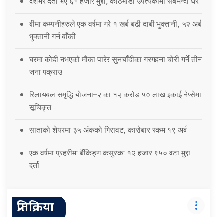
देशभर दर्ता भए ६१ हजार मुद्दा, काठमाडौं उपत्यकामा सबैभन्दा धेरै
बीमा कम्पनीहरुले एक वर्षमा गरे १ खर्ब बढी दाबी भुक्तानी, ५२ अर्ब
भुक्तानी गर्न बाँकी
घरमा कोही नभएको मौका पारेर सुनचाँदीका गरगहना चोरी गर्ने तीन
जना पक्राउ
रिलायबल समृद्धि योजना–२ का १२ करोड ५० लाख इकाई नेप्सेमा
सूचिकृत
साताको शेयरमा ३५ अंकको गिरावट, कारोबार रकम १९ अर्ब
एक वर्षमा प्रहरीमा बैंकिङ्ग कसुरका १२ हजार ९५० वटा मुद्दा
दर्ता
प्रतिक्रिया