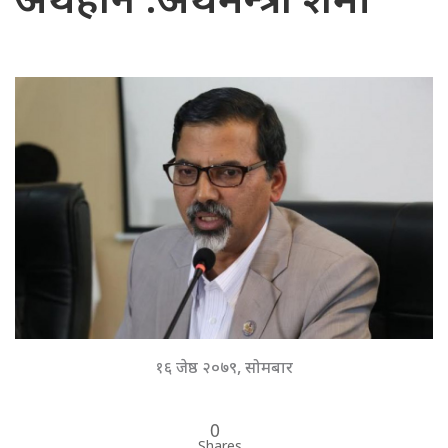
अर्थहीन :अर्थमन्त्री शर्मा
१६ जेष्ठ २०७९, सोमबार
0
Shares