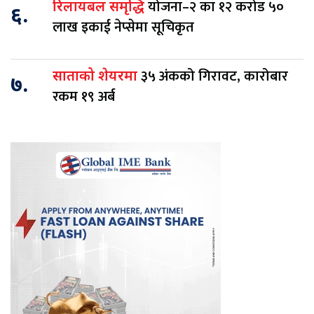
योजना–२ का १२ करोड ५०
रिलायबल समृद्धि
६.
लाख इकाई नेप्सेमा सूचिकृत
३५ अंकको गिरावट, कारोबार
साताको शेयरमा
७.
रकम १९ अर्ब