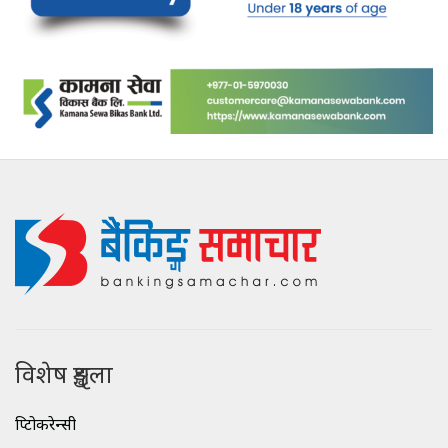
विशेष शृङ्खला
क्रिप्टोकरेन्सी