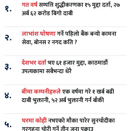
सम्पत्ति शुद्धीकरणका १५ मुद्दा दर्ता, २७
गत वर्ष
१.
अर्ब ६२ करोड बिगो दाबी
गर्ने पहिलो बैंक बन्यो कामना
लाभांश घोषणा
२.
सेवा, बोनस र नगद कति ?
भए ६१ हजार मुद्दा, काठमाडौं
देशभर दर्ता
३.
उपत्यकामा सबैभन्दा धेरै
एक वर्षमा गरे १ खर्ब बढी
बीमा कम्पनीहरुले
४.
दाबी भुक्तानी, ५२ अर्ब भुक्तानी गर्न बाँकी
नभएको मौका पारेर सुनचाँदीका
घरमा कोही
५.
गरगहना चोरी गर्ने तीन जना पक्राउ