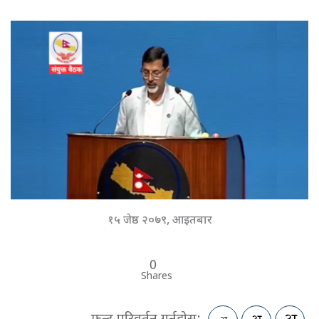
१५ जेष्ठ २०७९, आइतबार
0
Shares