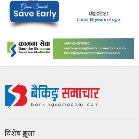
विशेष शृङ्खला