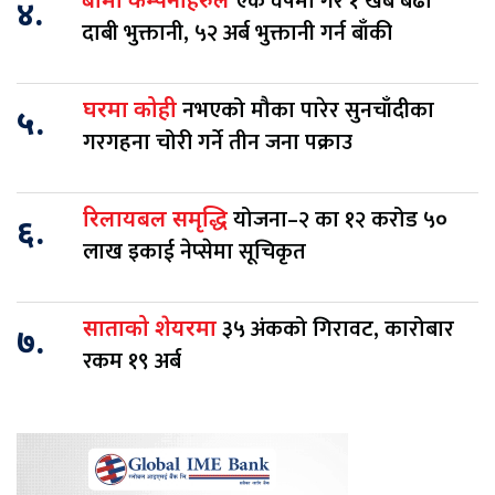
एक वर्षमा गरे १ खर्ब बढी
बीमा कम्पनीहरुले
४.
दाबी भुक्तानी, ५२ अर्ब भुक्तानी गर्न बाँकी
नभएको मौका पारेर सुनचाँदीका
घरमा कोही
५.
गरगहना चोरी गर्ने तीन जना पक्राउ
योजना–२ का १२ करोड ५०
रिलायबल समृद्धि
६.
लाख इकाई नेप्सेमा सूचिकृत
३५ अंकको गिरावट, कारोबार
साताको शेयरमा
७.
रकम १९ अर्ब