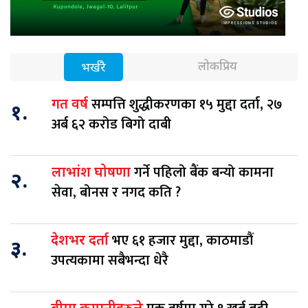
लोकप्रिय
भर्खरै
सम्पत्ति शुद्धीकरणका १५ मुद्दा दर्ता, २७
गत वर्ष
१.
अर्ब ६२ करोड बिगो दाबी
गर्ने पहिलो बैंक बन्यो कामना
लाभांश घोषणा
२.
सेवा, बोनस र नगद कति ?
भए ६१ हजार मुद्दा, काठमाडौं
देशभर दर्ता
३.
उपत्यकामा सबैभन्दा धेरै