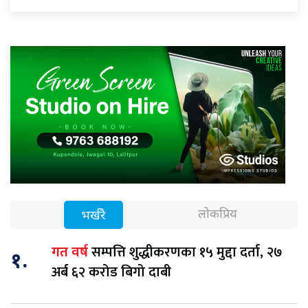
लोकप्रिय
भर्खरै
सम्पत्ति शुद्धीकरणका १५ मुद्दा दर्ता, २७
गत वर्ष
१.
अर्ब ६२ करोड बिगो दाबी