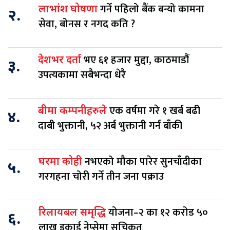
गर्ने पहिलो बैंक बन्यो कामना
लाभांश घोषणा
२.
सेवा, बोनस र नगद कति ?
भए ६१ हजार मुद्दा, काठमाडौं
देशभर दर्ता
३.
उपत्यकामा सबैभन्दा धेरै
एक वर्षमा गरे १ खर्ब बढी
बीमा कम्पनीहरुले
४.
दाबी भुक्तानी, ५२ अर्ब भुक्तानी गर्न बाँकी
नभएको मौका पारेर सुनचाँदीका
घरमा कोही
५.
गरगहना चोरी गर्ने तीन जना पक्राउ
योजना–२ का १२ करोड ५०
रिलायबल समृद्धि
६.
लाख इकाई नेप्सेमा सूचिकृत