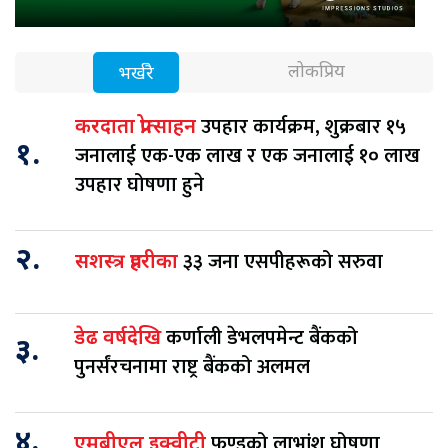
लोकप्रिय
भर्खरै
उपहार कार्यक्रम, शुक्रबार १५
करदाता प्रोत्साहन
१.
जनालाई एक-एक लाख र एक जनालाई १० लाख
उपहार घोषणा हुने
२.
३३ जना एसपीहरूको सरुवा
सशस्त्र प्रहरीका
कर्णाली डेभलपमेन्ट बैंकको
डेढ वर्षदेखि
३.
पुनर्संरचनामा राष्ट्र बैंकको अलमल
४.
फण्डको लाभांश घोषणा
एमबीएल इक्वीटी