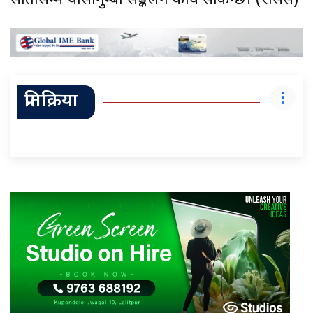
सातासम्म यार्सागुम्बा सङ्कलन कार्य सकिन्छ। (रासस)
प्रतिक्रिया