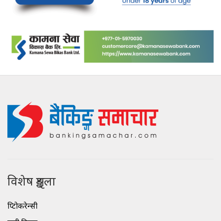
विशेष शृङ्खला
क्रिप्टोकरेन्सी