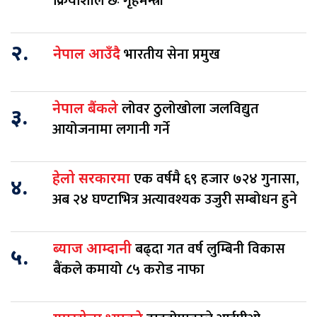
क्रियाशील छः गृहमन्त्री
२.
भारतीय सेना प्रमुख
नेपाल आउँदै
लोवर ठुलोखोला जलविद्युत
नेपाल बैंकले
३.
आयोजनामा लगानी गर्ने
एक वर्षमै ६९ हजार ७२४ गुनासा,
हेलो सरकारमा
४.
अब २४ घण्टाभित्र अत्यावश्यक उजुरी सम्बोधन हुने
बढ्दा गत वर्ष लुम्बिनी विकास
ब्याज आम्दानी
५.
बैंकले कमायो ८५ करोड नाफा