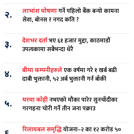
गर्ने पहिलो बैंक बन्यो कामना
लाभांश घोषणा
२.
सेवा, बोनस र नगद कति ?
भए ६१ हजार मुद्दा, काठमाडौं
देशभर दर्ता
३.
उपत्यकामा सबैभन्दा धेरै
एक वर्षमा गरे १ खर्ब बढी
बीमा कम्पनीहरुले
४.
दाबी भुक्तानी, ५२ अर्ब भुक्तानी गर्न बाँकी
नभएको मौका पारेर सुनचाँदीका
घरमा कोही
५.
गरगहना चोरी गर्ने तीन जना पक्राउ
योजना–२ का १२ करोड ५०
रिलायबल समृद्धि
६.