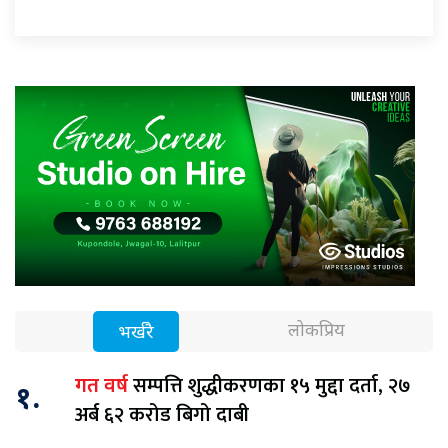
लोकप्रिय
भर्खरै
सम्पत्ति शुद्धीकरणका १५ मुद्दा दर्ता, २७
गत वर्ष
१.
अर्ब ६२ करोड बिगो दाबी