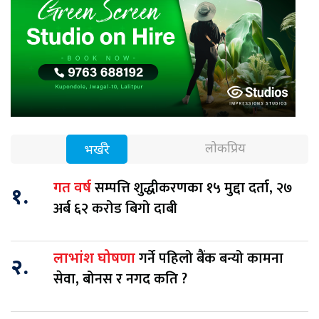
लोकप्रिय
भर्खरै
सम्पत्ति शुद्धीकरणका १५ मुद्दा दर्ता, २७
गत वर्ष
१.
अर्ब ६२ करोड बिगो दाबी
गर्ने पहिलो बैंक बन्यो कामना
लाभांश घोषणा
२.
सेवा, बोनस र नगद कति ?