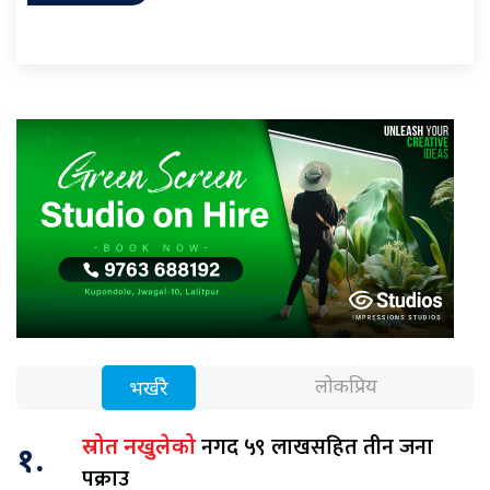
लोकप्रिय
भर्खरै
नगद ५९ लाखसहित तीन जना
स्रोत नखुलेको
१.
पक्राउ