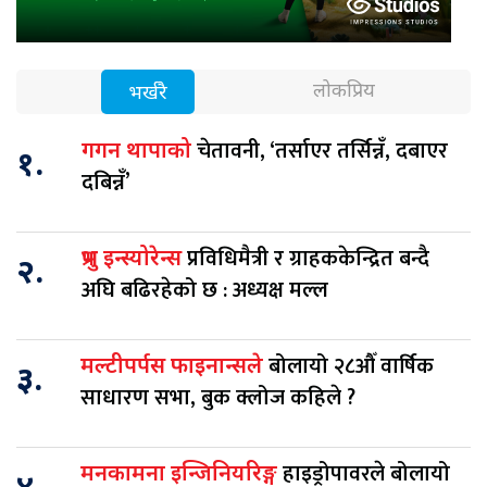
लोकप्रिय
भर्खरै
चेतावनी, ‘तर्साएर तर्सिन्नँ, दबाएर
गगन थापाको
१.
दबिन्नँ’
प्रविधिमैत्री र ग्राहककेन्द्रित बन्दै
प्रभु इन्स्योरेन्स
२.
अघि बढिरहेको छ : अध्यक्ष मल्ल
बोलायो २८औँ वार्षिक
मल्टीपर्पस फाइनान्सले
३.
साधारण सभा, बुक क्लोज कहिले ?
हाइड्रोपावरले बोलायो
मनकामना इन्जिनियरिङ्ग