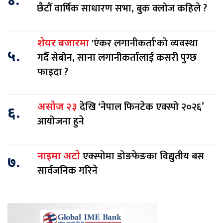
४.
छैटौँ वार्षिक साधारण सभा, बुक क्लोज कहिले ?
'एंकर लगानीकर्ता'को व्यवस्था
शेयर बजारमा
५.
गर्दै सेबोन, साना लगानीकर्तालाई कसरी पुग्छ
फाइदा ?
देखि ‘नेपाल फिनटेक एक्स्पो २०२६’
असोज २३
६.
आयोजना हुने
एक्स्पोमा डोङफेङका विद्युतीय बस
नाइमा अटो
७.
सार्वजनिक गरिने