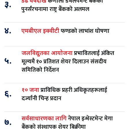
कर्णाली डेभलपमेन्ट बैंकको
डेढ वर्षदेखि
३.
पुनर्संरचनामा राष्ट्र बैंकको अलमल
४.
फण्डको लाभांश घोषणा
एमबीएल इक्वीटी
प्रभावितलाई अंकित
जलविद्युतका आयोजना
५.
मूल्यमै १० प्रतिशत शेयर दिलाउन संसदीय
समितिको निर्देशन
प्राविधिक प्रहरी अधिकृतहरूलाई
१० जना
६.
दर्ज्यानी चिन्ह प्रदान
नेपाल इन्भेस्टमेन्ट मेगा
सर्वसाधारणका लागि
७.
बैंकको संस्थापक शेयर बिक्रीमा