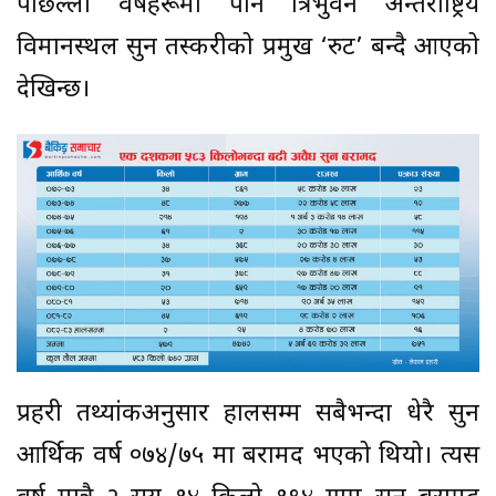
पछिल्ला वर्षहरूमा पनि त्रिभुवन अन्तर्राष्ट्रिय
विमानस्थल सुन तस्करीको प्रमुख ‘रुट’ बन्दै आएको
देखिन्छ।
प्रहरी तथ्यांकअनुसार हालसम्म सबैभन्दा धेरै सुन
आर्थिक वर्ष ०७४/७५ मा बरामद भएको थियो। त्यस