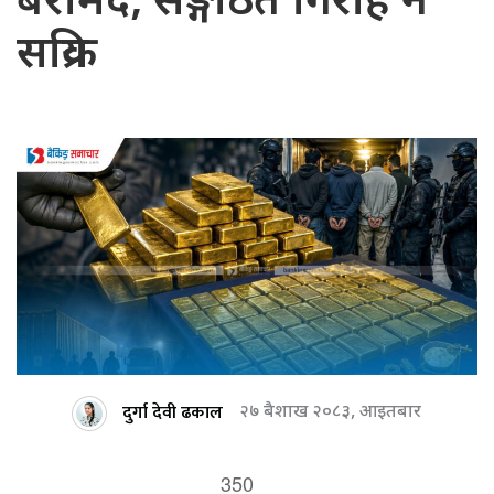
बरामद, सङ्गठित गिरोह नै
सक्रिय
दुर्गा देवी ढकाल
२७ बैशाख २०८३, आइतबार
350