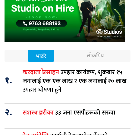
लोकप्रिय
भर्खरै
उपहार कार्यक्रम, शुक्रबार १५
करदाता प्रोत्साहन
१.
जनालाई एक-एक लाख र एक जनालाई १० लाख
उपहार घोषणा हुने
२.
३३ जना एसपीहरूको सरुवा
सशस्त्र प्रहरीका