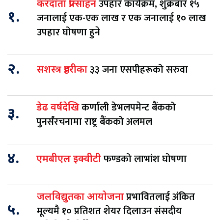
उपहार कार्यक्रम, शुक्रबार १५
करदाता प्रोत्साहन
१.
जनालाई एक-एक लाख र एक जनालाई १० लाख
उपहार घोषणा हुने
२.
३३ जना एसपीहरूको सरुवा
सशस्त्र प्रहरीका
कर्णाली डेभलपमेन्ट बैंकको
डेढ वर्षदेखि
३.
पुनर्संरचनामा राष्ट्र बैंकको अलमल
४.
फण्डको लाभांश घोषणा
एमबीएल इक्वीटी
प्रभावितलाई अंकित
जलविद्युतका आयोजना
५.
मूल्यमै १० प्रतिशत शेयर दिलाउन संसदीय