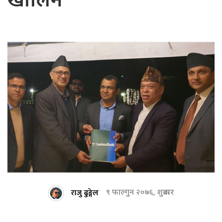
खोलिने
राजु ढुङ्गेल
९ फाल्गुन २०७६, शुक्रबार