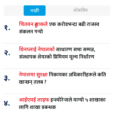
लोकप्रिय
भर्खरै
एक करोडभन्दा बढी राजस्व
चितवन हुलाकले
१.
संकलन गर्‍यो
साधारण सभा सम्पन्न,
ग्रिनप्लाई नेपालको
२.
संस्थापक शेयरको प्रिमियम मूल्य निर्धारण
निकायका अधिकारीहरूले कति
नेपालमा सुरक्षा
३.
खान्छन् तलब ?
इन्स्योरेन्सले माग्यो ५ शाखाका
आईएमई लाइफ
४.
लागि शाखा प्रबन्धक