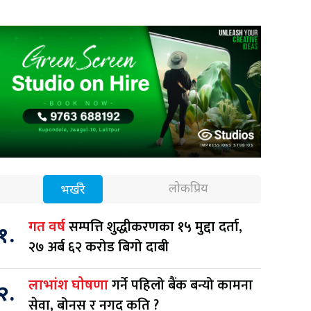
लोकप्रिय
भर्खरै
सम्पत्ति शुद्धीकरणका १५ मुद्दा दर्ता,
गत वर्ष
१.
२७ अर्ब ६२ करोड बिगो दाबी
गर्ने पहिलो बैंक बन्यो कामना
लाभांश घोषणा
२.
सेवा, बोनस र नगद कति ?