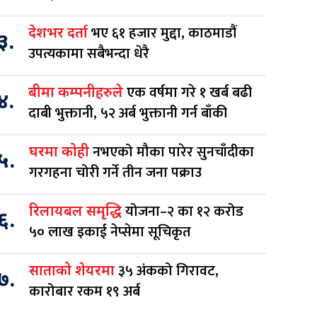
भए ६१ हजार मुद्दा, काठमाडौं
देशभर दर्ता
३.
उपत्यकामा सबैभन्दा धेरै
एक वर्षमा गरे १ खर्ब बढी
बीमा कम्पनीहरुले
४.
दाबी भुक्तानी, ५२ अर्ब भुक्तानी गर्न बाँकी
नभएको मौका पारेर सुनचाँदीका
घरमा कोही
५.
गरगहना चोरी गर्ने तीन जना पक्राउ
योजना–२ का १२ करोड
रिलायबल समृद्धि
६.
५० लाख इकाई नेप्सेमा सूचिकृत
३५ अंकको गिरावट,
साताको शेयरमा
७.
कारोबार रकम १९ अर्ब