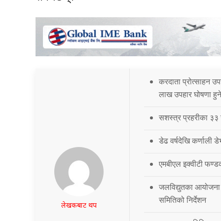
करदाता प्रोत्साहन उ
लाख उपहार घोषणा हुन
सशस्त्र प्रहरीका ३
डेढ वर्षदेखि कर्णाली ड
एमबीएल इक्वीटी फण्ड
जलविद्युतका आयोजना 
समितिको निर्देशन
लेखकबाट थप