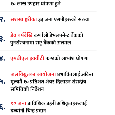
१० लाख उपहार घोषणा हुने
२.
३३ जना एसपीहरूको सरुवा
सशस्त्र प्रहरीका
कर्णाली डेभलपमेन्ट बैंकको
डेढ वर्षदेखि
३.
पुनर्संरचनामा राष्ट्र बैंकको अलमल
४.
फण्डको लाभांश घोषणा
एमबीएल इक्वीटी
प्रभावितलाई अंकित
जलविद्युतका आयोजना
५.
मूल्यमै १० प्रतिशत शेयर दिलाउन संसदीय
समितिको निर्देशन
प्राविधिक प्रहरी अधिकृतहरूलाई
१० जना
६.
दर्ज्यानी चिन्ह प्रदान