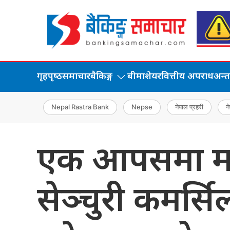
गृहपृष्‍ठ
समाचार
बैकिङ्ग
बीमा
शेयर
वित्तीय अपराध
अन्तर्
Nepal Rastra Bank
Nepse
नेपाल प्रहरी
ने
एक आपसमा मर्ज
सेञ्चुरी कमर्