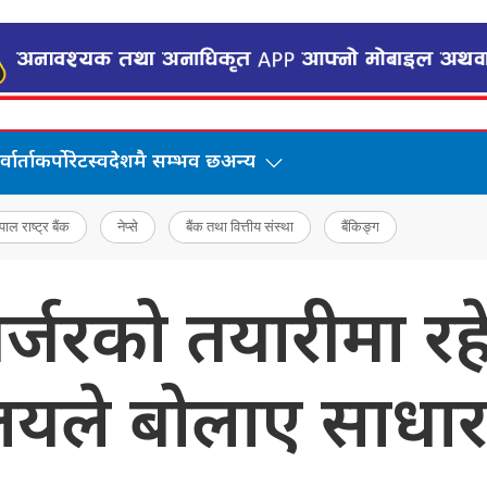
वार्ता
कर्पोरेट
स्वदेशमै सम्भव छ
अन्य
पाल राष्ट्र बैंक
नेप्से
बैंक तथा वित्तीय संस्था
बैंकिङ्ग
रको तयारीमा रहेका
सिलयले बोलाए साधा