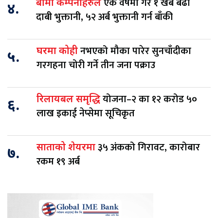
एक वर्षमा गरे १ खर्ब बढी
बीमा कम्पनीहरुले
४.
दाबी भुक्तानी, ५२ अर्ब भुक्तानी गर्न बाँकी
नभएको मौका पारेर सुनचाँदीका
घरमा कोही
५.
गरगहना चोरी गर्ने तीन जना पक्राउ
योजना–२ का १२ करोड ५०
रिलायबल समृद्धि
६.
लाख इकाई नेप्सेमा सूचिकृत
३५ अंकको गिरावट, कारोबार
साताको शेयरमा
७.
रकम १९ अर्ब