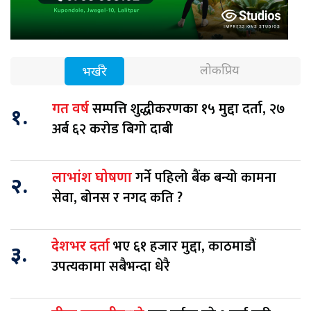
लोकप्रिय
भर्खरै
सम्पत्ति शुद्धीकरणका १५ मुद्दा दर्ता, २७
गत वर्ष
१.
अर्ब ६२ करोड बिगो दाबी
गर्ने पहिलो बैंक बन्यो कामना
लाभांश घोषणा
२.
सेवा, बोनस र नगद कति ?
भए ६१ हजार मुद्दा, काठमाडौं
देशभर दर्ता
३.
उपत्यकामा सबैभन्दा धेरै