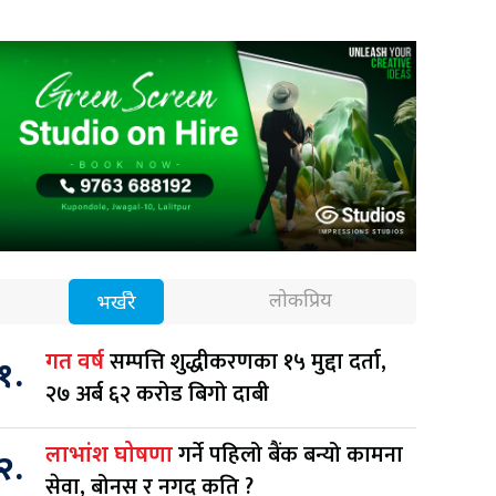
लोकप्रिय
भर्खरै
सम्पत्ति शुद्धीकरणका १५ मुद्दा दर्ता,
गत वर्ष
१.
२७ अर्ब ६२ करोड बिगो दाबी
गर्ने पहिलो बैंक बन्यो कामना
लाभांश घोषणा
२.
सेवा, बोनस र नगद कति ?