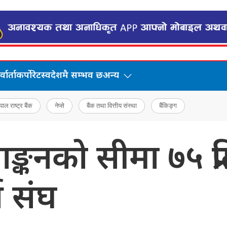
वार्ता
कर्पोरेट
स्वदेशमै सम्भव छ
अन्य
पाल राष्ट्र बैंक
नेप्से
बैंक तथा वित्तीय संस्था
बैंकिङ्ग
ाङ्कनको सीमा ७५ प्र
स संघ