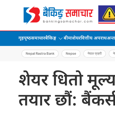
गृहपृष्‍ठ
समाचार
बैकिङ्ग
बीमा
शेयर
वित्तीय अपराध
अन्तर्
Nepal Rastra Bank
Nepse
नेपाल प्रहरी
ने
शेयर धितो मूल्य
तयार छौं: बैंकर्