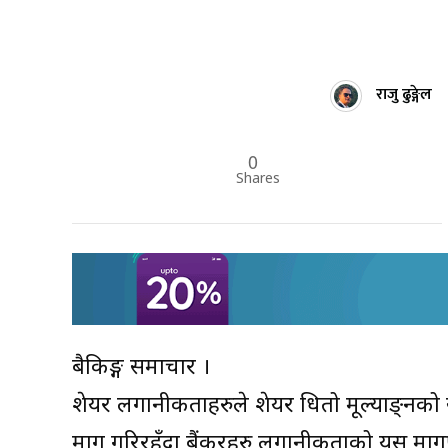
राजु ढुङ्गेल
0
Shares
बैकिङ्ग समाचार ।
शेयर लगानीकर्ताहरुले शेयर धितो मूल्याङ्नको स
माग गरिरहँदा बैंकरहरु लगानीकर्ताको यस माग