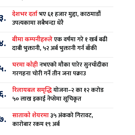
भए ६१ हजार मुद्दा, काठमाडौं
देशभर दर्ता
३.
उपत्यकामा सबैभन्दा धेरै
एक वर्षमा गरे १ खर्ब बढी
बीमा कम्पनीहरुले
४.
दाबी भुक्तानी, ५२ अर्ब भुक्तानी गर्न बाँकी
नभएको मौका पारेर सुनचाँदीका
घरमा कोही
५.
गरगहना चोरी गर्ने तीन जना पक्राउ
योजना–२ का १२ करोड
रिलायबल समृद्धि
६.
५० लाख इकाई नेप्सेमा सूचिकृत
३५ अंकको गिरावट,
साताको शेयरमा
७.
कारोबार रकम १९ अर्ब