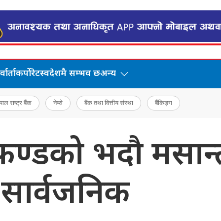
वार्ता
कर्पोरेट
स्वदेशमै सम्भव छ
अन्य
पाल राष्ट्र बैंक
नेप्से
बैंक तथा वित्तीय संस्था
बैंकिङ्ग
फण्डको भदौ मसान्
 सार्वजनिक