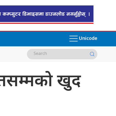
Unicode
तसम्मको खुद