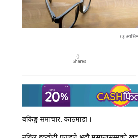
१३ आश्वि
0
Shares
बैंकिङ्ग समाचार, काठमाडौं ।
नबिल इक्वीटी फण्डले भदौ मसान्तसम्मको खुद 