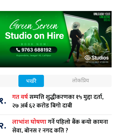
लोकप्रिय
भर्खरै
सम्पत्ति शुद्धीकरणका १५ मुद्दा दर्ता,
गत वर्ष
१.
२७ अर्ब ६२ करोड बिगो दाबी
गर्ने पहिलो बैंक बन्यो कामना
लाभांश घोषणा
२.
सेवा, बोनस र नगद कति ?