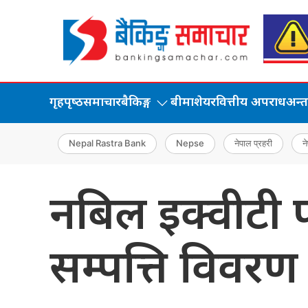
गृहपृष्‍ठ
समाचार
बैकिङ्ग
बीमा
शेयर
वित्तीय अपराध
अन्तर्
Nepal Rastra Bank
Nepse
नेपाल प्रहरी
ने
नबिल इक्वीटी 
सम्पत्ति विवरण