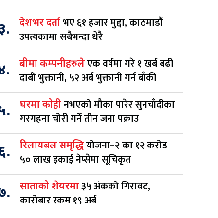
भए ६१ हजार मुद्दा, काठमाडौं
देशभर दर्ता
३.
उपत्यकामा सबैभन्दा धेरै
एक वर्षमा गरे १ खर्ब बढी
बीमा कम्पनीहरुले
४.
दाबी भुक्तानी, ५२ अर्ब भुक्तानी गर्न बाँकी
नभएको मौका पारेर सुनचाँदीका
घरमा कोही
५.
गरगहना चोरी गर्ने तीन जना पक्राउ
योजना–२ का १२ करोड
रिलायबल समृद्धि
६.
५० लाख इकाई नेप्सेमा सूचिकृत
३५ अंकको गिरावट,
साताको शेयरमा
७.
कारोबार रकम १९ अर्ब