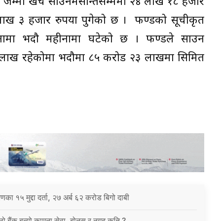
डको जम्मा खर्च साउनमसान्तसम्ममा २४ लाख १८ हजार
 लाख ३ हजार रुपैंया पुगेको छ । फण्डको सूचीकृत
नामा भदौ महीनामा घटेको छ । फण्डले साउन
० लाख रहेकोमा भदौमा ८५ करोड २३ लाखमा सिमित
करणका १५ मुद्दा दर्ता, २७ अर्ब ६२ करोड बिगो दाबी
िलो बैंक बन्यो कामना सेवा, बोनस र नगद कति ?