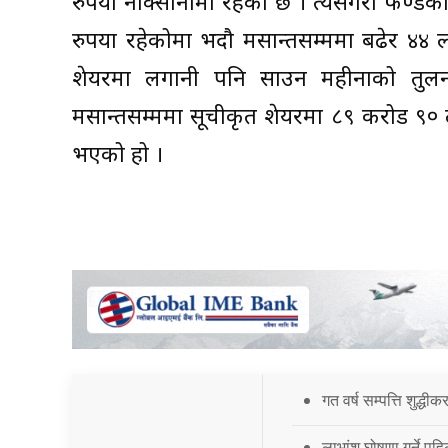
रुपैंया नोक्सानीमा रहेको छ । त्यसैगरी फण्
रुपैंया रहेकोमा भदौ मसान्तसम्ममा बढेर ४४
शेयरमा लगानी पनि साउन महीनाको तुल
मसान्तसम्ममा सूचीकृत शेयरमा ८९ करोड ९
भएको हो ।
गत वर्ष सम्पत्ति शुद्धी
लाभांश घोषणा गर्ने पह