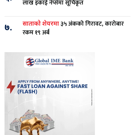
लाख इकाई नेप्सेमा सूचिकृत
३५ अंकको गिरावट, कारोबार
साताको शेयरमा
७.
रकम १९ अर्ब