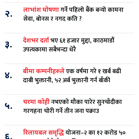
गर्ने पहिलो बैंक बन्यो कामना
लाभांश घोषणा
२.
सेवा, बोनस र नगद कति ?
भए ६१ हजार मुद्दा, काठमाडौं
देशभर दर्ता
३.
उपत्यकामा सबैभन्दा धेरै
एक वर्षमा गरे १ खर्ब बढी
बीमा कम्पनीहरुले
४.
दाबी भुक्तानी, ५२ अर्ब भुक्तानी गर्न बाँकी
नभएको मौका पारेर सुनचाँदीका
घरमा कोही
५.
गरगहना चोरी गर्ने तीन जना पक्राउ
योजना–२ का १२ करोड ५०
रिलायबल समृद्धि
६.