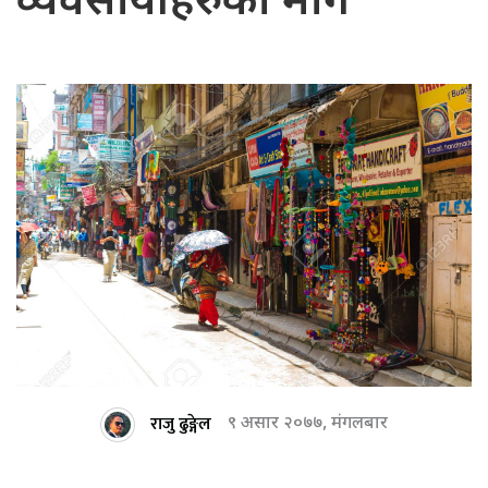
व्यवसायीहरुको माग
राजु ढुङ्गेल
९ असार २०७७, मंगलबार