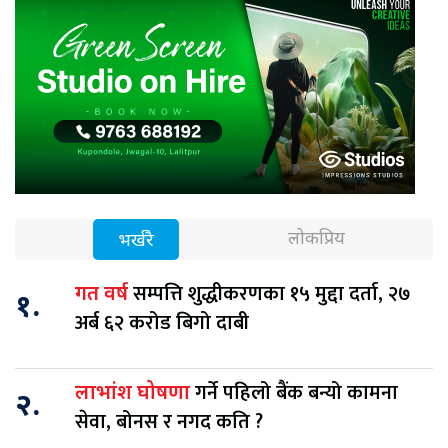
लोकप्रिय
भर्खरै
सम्पत्ति शुद्धीकरणका १५ मुद्दा दर्ता, २७
गत वर्ष
१.
अर्ब ६२ करोड बिगो दाबी
गर्ने पहिलो बैंक बन्यो कामना
लाभांश घोषणा
२.
सेवा, बोनस र नगद कति ?