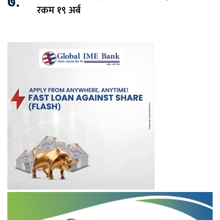
७.
रकम १९ अर्ब