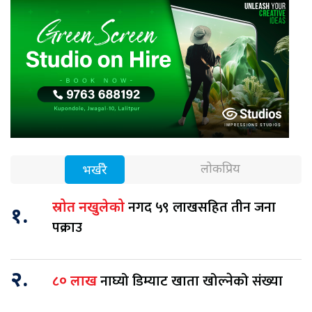
लोकप्रिय
भर्खरै
नगद ५९ लाखसहित तीन जना
स्रोत नखुलेको
१.
पक्राउ
२.
नाघ्यो डिम्याट खाता खोल्नेको संख्या
८० लाख