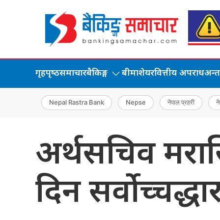
गृहपृष्‍ठ
समाचार
बैकिङ्ग
बीमा
शेयर
वित्तीय अपराध
अन्तर्
Nepal Rastra Bank
Nepse
नेपाल प्रहरी
ने
अर्थसचिव मरास
दिन सर्वाेच्चद्ध