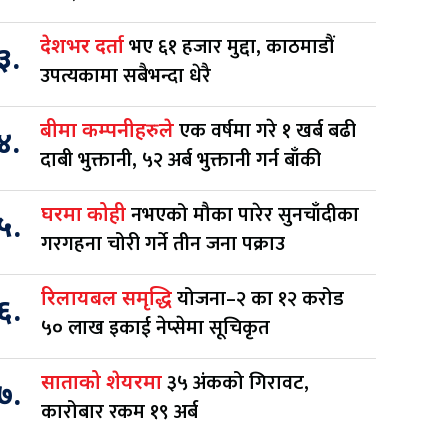
भए ६१ हजार मुद्दा, काठमाडौं
देशभर दर्ता
३.
उपत्यकामा सबैभन्दा धेरै
एक वर्षमा गरे १ खर्ब बढी
बीमा कम्पनीहरुले
४.
दाबी भुक्तानी, ५२ अर्ब भुक्तानी गर्न बाँकी
नभएको मौका पारेर सुनचाँदीका
घरमा कोही
५.
गरगहना चोरी गर्ने तीन जना पक्राउ
योजना–२ का १२ करोड
रिलायबल समृद्धि
६.
५० लाख इकाई नेप्सेमा सूचिकृत
३५ अंकको गिरावट,
साताको शेयरमा
७.
कारोबार रकम १९ अर्ब