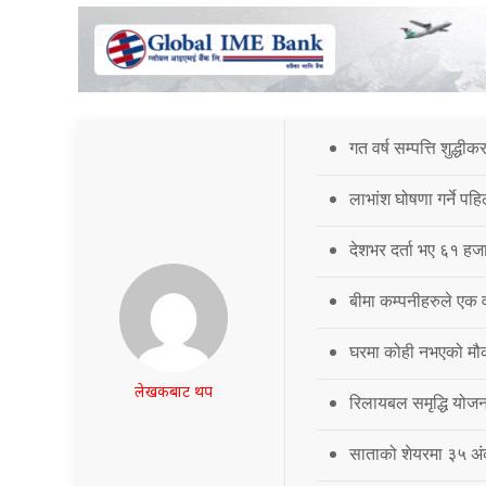
गत वर्ष सम्पत्ति शुद्धी
लाभांश घोषणा गर्ने पह
देशभर दर्ता भए ६१ हजार
बीमा कम्पनीहरुले एक वर्
घरमा कोही नभएको मौका
लेखकबाट थप
रिलायबल समृद्धि योज
साताको शेयरमा ३५ अं