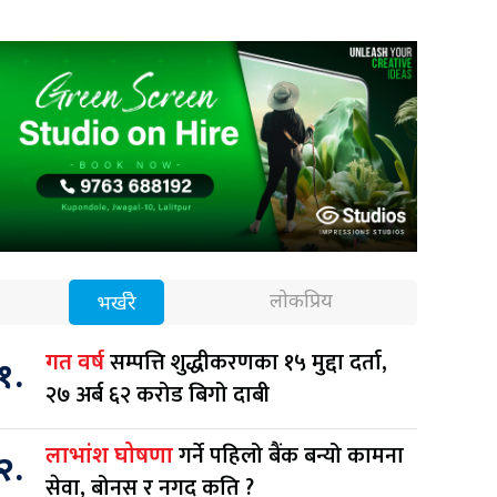
लोकप्रिय
भर्खरै
सम्पत्ति शुद्धीकरणका १५ मुद्दा दर्ता,
गत वर्ष
१.
२७ अर्ब ६२ करोड बिगो दाबी
गर्ने पहिलो बैंक बन्यो कामना
लाभांश घोषणा
२.
सेवा, बोनस र नगद कति ?