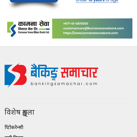
विशेष शृङ्खला
क्रिप्टोकरेन्सी