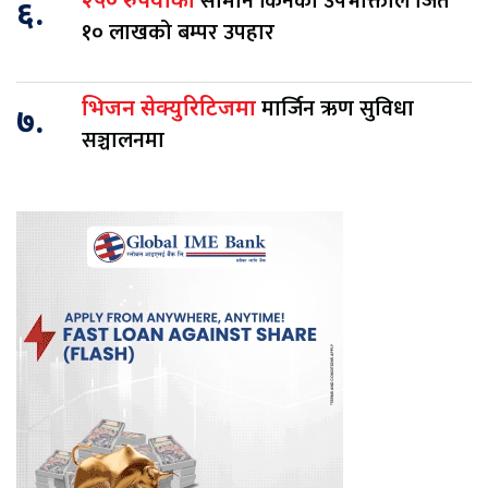
सामान किनेका उपभोक्ताले जिते
२५० रुपैयाँको
६.
१० लाखको बम्पर उपहार
मार्जिन ऋण सुविधा
भिजन सेक्युरिटिजमा
७.
सञ्चालनमा