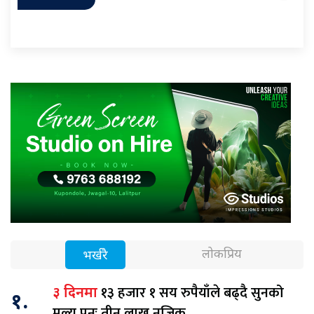
लोकप्रिय
भर्खरै
१३ हजार १ सय रुपैयाँले बढ्दै सुनको
३ दिनमा
१.
मूल्य पुनः तीन लाख नजिक