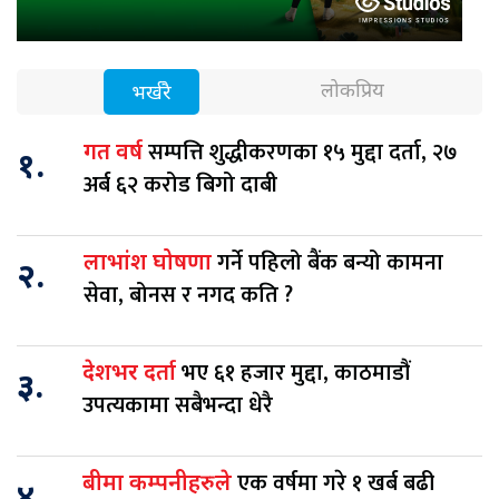
लोकप्रिय
भर्खरै
सम्पत्ति शुद्धीकरणका १५ मुद्दा दर्ता, २७
गत वर्ष
१.
अर्ब ६२ करोड बिगो दाबी
गर्ने पहिलो बैंक बन्यो कामना
लाभांश घोषणा
२.
सेवा, बोनस र नगद कति ?
भए ६१ हजार मुद्दा, काठमाडौं
देशभर दर्ता
३.
उपत्यकामा सबैभन्दा धेरै
एक वर्षमा गरे १ खर्ब बढी
बीमा कम्पनीहरुले