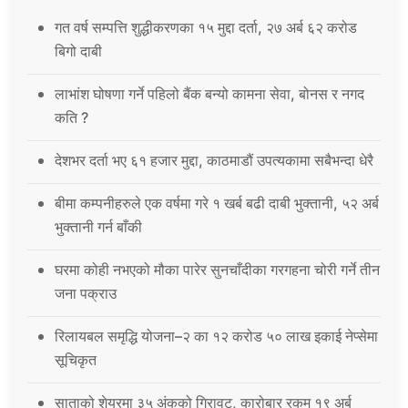
गत वर्ष सम्पत्ति शुद्धीकरणका १५ मुद्दा दर्ता, २७ अर्ब ६२ करोड
बिगो दाबी
लाभांश घोषणा गर्ने पहिलो बैंक बन्यो कामना सेवा, बोनस र नगद
कति ?
देशभर दर्ता भए ६१ हजार मुद्दा, काठमाडौं उपत्यकामा सबैभन्दा धेरै
बीमा कम्पनीहरुले एक वर्षमा गरे १ खर्ब बढी दाबी भुक्तानी, ५२ अर्ब
भुक्तानी गर्न बाँकी
घरमा कोही नभएको मौका पारेर सुनचाँदीका गरगहना चोरी गर्ने तीन
जना पक्राउ
रिलायबल समृद्धि योजना–२ का १२ करोड ५० लाख इकाई नेप्सेमा
सूचिकृत
साताको शेयरमा ३५ अंकको गिरावट, कारोबार रकम १९ अर्ब