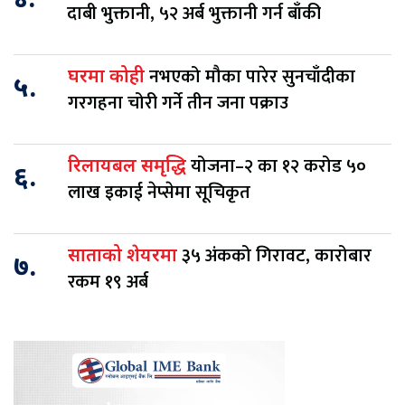
४.
दाबी भुक्तानी, ५२ अर्ब भुक्तानी गर्न बाँकी
नभएको मौका पारेर सुनचाँदीका
घरमा कोही
५.
गरगहना चोरी गर्ने तीन जना पक्राउ
योजना–२ का १२ करोड ५०
रिलायबल समृद्धि
६.
लाख इकाई नेप्सेमा सूचिकृत
३५ अंकको गिरावट, कारोबार
साताको शेयरमा
७.
रकम १९ अर्ब