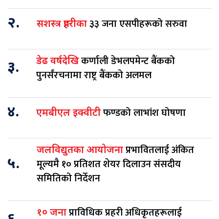
२.
३३ जना एसपीहरूको सरुवा
सशस्त्र प्रहरीका
कर्णाली डेभलपमेन्ट बैंकको
डेढ वर्षदेखि
३.
पुनर्संरचनामा राष्ट्र बैंकको अलमल
४.
फण्डको लाभांश घोषणा
एमबीएल इक्वीटी
प्रभावितलाई अंकित
जलविद्युतका आयोजना
५.
मूल्यमै १० प्रतिशत शेयर दिलाउन संसदीय
समितिको निर्देशन
प्राविधिक प्रहरी अधिकृतहरूलाई
१० जना