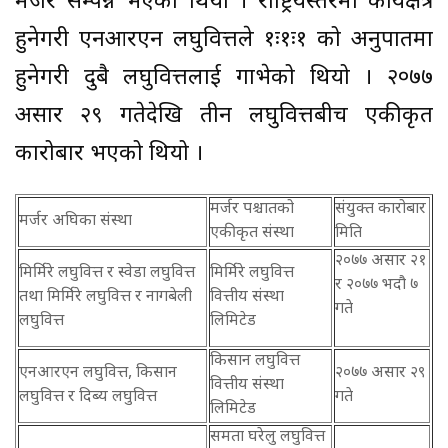
मर्जर सम्पन्न भएको थियो । राष्ट्रियस्तरमा कार्यक्षेत्र
हुनेगरी एनआरएन लघुवित्तले १ः१ः१ को अनुपातमा
हुनेगरी दुबै लघुवित्तलाई गाभेको थियो । २०७७
असार २९ गतेदेखि तीन लघुवित्तबीच एकीकृत
कारोबार भएको थियो ।
मर्जर पश्चातको
संयुक्त कारोबार
मर्जर अघिका संस्था
एकीकृत संस्था
मिति
२०७७ असार २१
मिर्मिरे लघुवित्त र स्वेडा लघुवित्त
मिर्मिरे लघुवित्त
र २०७७ भदौ ७
तथा मिर्मिरे लघुवित्त र नागबेली
वित्तीय संस्था
गते
लघुवित्त
लिमिटेड
किसान लघुवित्त
एनआरएन लघुवित्त, किसान
२०७७ असार २९
वित्तीय संस्था
लघुवित्त र दिब्य लघुवित्त
गते
लिमिटेड
समता घरेलु लघुवित्त