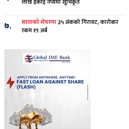
लाख इकाई नेप्सेमा सूचिकृत
३५ अंकको गिरावट, कारोबार
साताको शेयरमा
७.
रकम १९ अर्ब