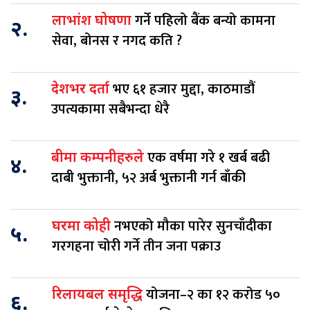
गर्ने पहिलो बैंक बन्यो कामना
लाभांश घोषणा
२.
सेवा, बोनस र नगद कति ?
भए ६१ हजार मुद्दा, काठमाडौं
देशभर दर्ता
३.
उपत्यकामा सबैभन्दा धेरै
एक वर्षमा गरे १ खर्ब बढी
बीमा कम्पनीहरुले
४.
दाबी भुक्तानी, ५२ अर्ब भुक्तानी गर्न बाँकी
नभएको मौका पारेर सुनचाँदीका
घरमा कोही
५.
गरगहना चोरी गर्ने तीन जना पक्राउ
योजना–२ का १२ करोड ५०
रिलायबल समृद्धि
६.