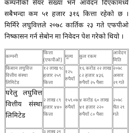
कम्पनीको सेयर संख्या भने आवेदन दिएकामध्ये
सबैभन्दा कम ५१ हजार ३१६ कित्ता रहेको छ ।
मिर्मिरे लघुवित्तले २०७८ कार्तिक २३ गते एफपीओ
निष्कासन गर्न सेबोन मा निवेदन पेश गरेको थियो ।
कित्ता
आवेदन
कम्पनी
मूल्य
कुल रकम
(एफपीओ)
मिति
किसान लघुवित्त
१२ लाख ९८
१६ करोड २२ लाख
२०७८
१२५
वित्तीय संस्था
हजार २५९
८२ हजार ४३६
असार
रुपैयाँ
लिमिटेड
कित्ता
रुपैयाँ २५ पैसा
२९ गते
घरेलु लघुवित्त
२ लाख ८९
१५९.०७
४ करोड ६० लाख
२०७८
वित्तीय संस्था
हजार ४४०
रुपैयाँ
४१ हजार २२०
चैत २९
लिमिटेड
कित्ता
रुपैयाँ ८० पैसा
गते
३ लाख २९