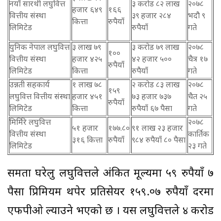
नयाँ सारथी लघुवित्त
३ करोड ८२ लाख
२०७८
हजार ६४९
१६६
वित्तीय संस्था
३९ हजार २८४
भदौ ९
कित्ता
रुपैयाँ
लिमिटेड
रुपैयाँ
गते
युनिक नेपाल लघुवित्त
३ लाख ७९
३ करोड ७९ लाख
२०७८
१००
वित्तीय संस्था
हजार ४२५
४२ हजार ५००
चैत्र १७
रुपैयाँ
लिमिटेड
कित्ता
रुपैयाँ
गते
उन्नती सहकार्य
१ लाख ७८
२ करोड ८३ लाख
२०७८
१५९
लघुवित्त वित्तीय संस्था
हजार ४५१
७३ हजार ७३७
चैत २५
रुपैयाँ
लिमिटेड
कित्ता
रुपैयाँ ६७ पैसा
गते
मिर्मिरे लघुवित्त
२०७८
५१ हजार
१७७.८०
९१ लाख २३ हजार
वित्तीय संस्था
कार्तिक
३१६ कित्ता
रुपैयाँ
९८४ रुपैयाँ ८० पैसा
लिमिटेड
२३ गते
समता घरेलु लघुवित्तले अंकित मूल्यमा ५९ रुपैयाँ ७
पैसा प्रिमियम थपेर प्रतिसेयर १५९.०७ रुपैयाँ दरमा
एफपीओ ल्याउने भएको छ । यस लघुवित्तले ४ करोड