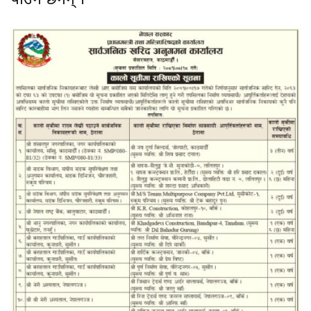
पाउने छैनन् ।