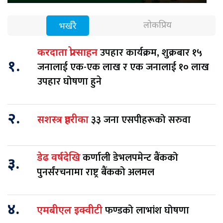
लोकप्रिय
भर्खरै
उपहार कार्यक्रम, शुक्रबार १५
करदाता प्रोत्साहन
१.
जनालाई एक-एक लाख र एक जनालाई १० लाख
उपहार घोषणा हुने
२.
३३ जना एसपीहरूको सरुवा
सशस्त्र प्रहरीका
कर्णाली डेभलपमेन्ट बैंकको
डेढ वर्षदेखि
३.
पुनर्संरचनामा राष्ट्र बैंकको अलमल
४.
फण्डको लाभांश घोषणा
एमबीएल इक्वीटी