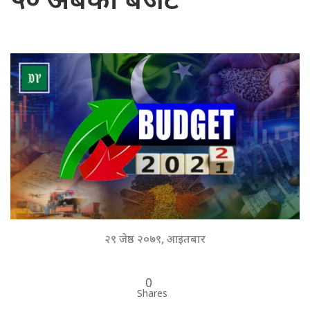
५० अर्बको बजेट
२९ जेष्ठ २०७९, आइतबार
0
Shares