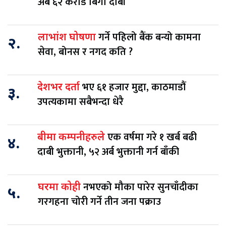
अर्ब ६२ करोड बिगो दाबी
गर्ने पहिलो बैंक बन्यो कामना
लाभांश घोषणा
२.
सेवा, बोनस र नगद कति ?
भए ६१ हजार मुद्दा, काठमाडौं
देशभर दर्ता
३.
उपत्यकामा सबैभन्दा धेरै
एक वर्षमा गरे १ खर्ब बढी
बीमा कम्पनीहरुले
४.
दाबी भुक्तानी, ५२ अर्ब भुक्तानी गर्न बाँकी
नभएको मौका पारेर सुनचाँदीका
घरमा कोही
५.
गरगहना चोरी गर्ने तीन जना पक्राउ