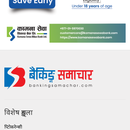
विशेष शृङ्खला
क्रिप्टोकरेन्सी