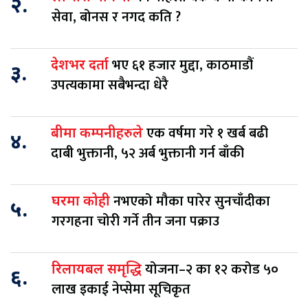
२.
सेवा, बोनस र नगद कति ?
भए ६१ हजार मुद्दा, काठमाडौं
देशभर दर्ता
३.
उपत्यकामा सबैभन्दा धेरै
एक वर्षमा गरे १ खर्ब बढी
बीमा कम्पनीहरुले
४.
दाबी भुक्तानी, ५२ अर्ब भुक्तानी गर्न बाँकी
नभएको मौका पारेर सुनचाँदीका
घरमा कोही
५.
गरगहना चोरी गर्ने तीन जना पक्राउ
योजना–२ का १२ करोड ५०
रिलायबल समृद्धि
६.
लाख इकाई नेप्सेमा सूचिकृत