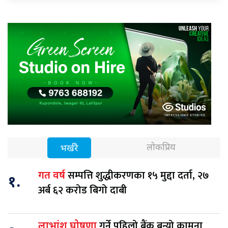
लोकप्रिय
भर्खरै
सम्पत्ति शुद्धीकरणका १५ मुद्दा दर्ता, २७
गत वर्ष
१.
अर्ब ६२ करोड बिगो दाबी
गर्ने पहिलो बैंक बन्यो कामना
लाभांश घोषणा