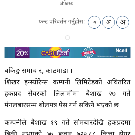
Shares
फन्ट परिवर्तन गर्नुहोस:
बैंकिङ्ग समाचार, काठमाडौं ।
शिखर इन्स्योरेन्स कम्पनी लिमिटेडको अवितरित
हकप्रद सेयरको लिलामीमा बैशाख २७ गते
मंगलबारसम्म बोलपत्र पेस गर्न सकिने भएको छ ।
कम्पनीले बैशाख १९ गते सोमबारदेखि हकप्रदमा
बिक्री नभएको ७७ हजार ७२०.८८ कित्ता सेयर