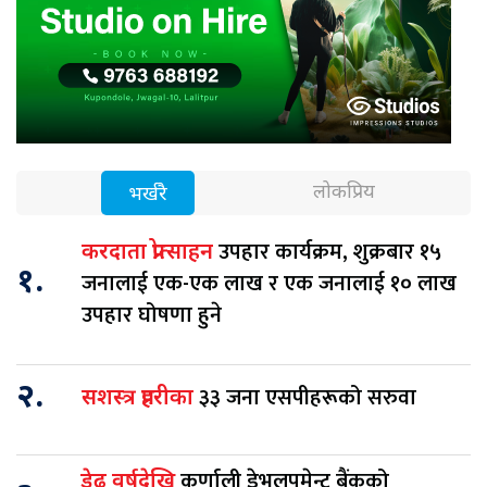
लोकप्रिय
भर्खरै
उपहार कार्यक्रम, शुक्रबार १५
करदाता प्रोत्साहन
१.
जनालाई एक-एक लाख र एक जनालाई १० लाख
उपहार घोषणा हुने
२.
३३ जना एसपीहरूको सरुवा
सशस्त्र प्रहरीका
कर्णाली डेभलपमेन्ट बैंकको
डेढ वर्षदेखि