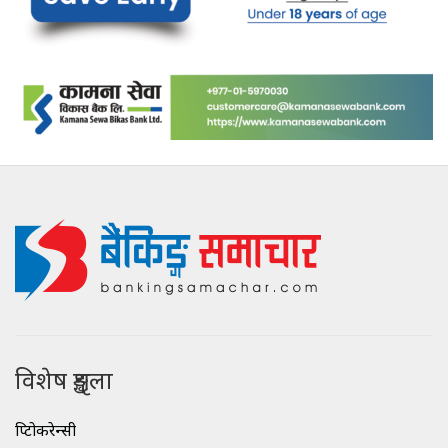
विशेष शृङ्खला
क्रिप्टोकरेन्सी