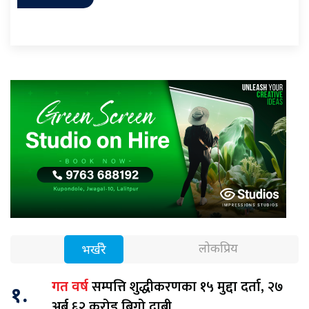
लोकप्रिय
भर्खरै
सम्पत्ति शुद्धीकरणका १५ मुद्दा दर्ता, २७
गत वर्ष
१.
अर्ब ६२ करोड बिगो दाबी