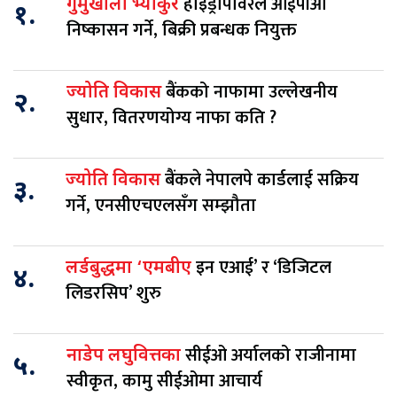
हाइड्रोपावरले आईपीओ
गुमुखोला भ्याकुरे
१.
निष्कासन गर्ने, बिक्री प्रबन्धक नियुक्त
बैंकको नाफामा उल्लेखनीय
ज्योति विकास
२.
सुधार, वितरणयोग्य नाफा कति ?
बैंकले नेपालपे कार्डलाई सक्रिय
ज्योति विकास
३.
गर्ने, एनसीएचएलसँग सम्झौता
इन एआई’ र ‘डिजिटल
लर्डबुद्धमा ‘एमबीए
४.
लिडरसिप’ शुरु
सीईओ अर्यालको राजीनामा
नाडेप लघुवित्तका
५.
स्वीकृत, कामु सीईओमा आचार्य