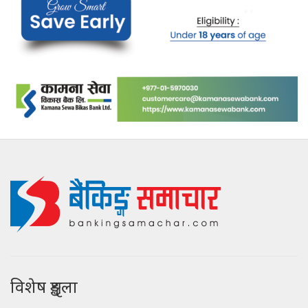
विशेष शृङ्खला