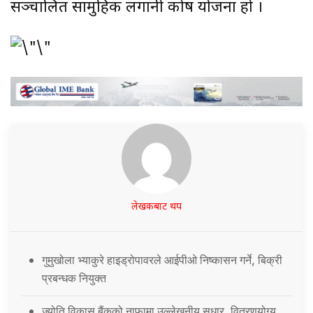
सञ्चालित सामुहिक लगानी कोष योजना हो ।
लेखकबाट थप
गुमुखोला भ्याकुरे हाइड्रोपावरले आईपीओ निष्कासन गर्ने, बिक्री
प्रबन्धक नियुक्त
ज्योति विकास बैंकको नाफामा उल्लेखनीय सुधार, वितरणयोग्य