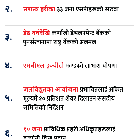
२.
३३ जना एसपीहरूको सरुवा
सशस्त्र प्रहरीका
कर्णाली डेभलपमेन्ट बैंकको
डेढ वर्षदेखि
३.
पुनर्संरचनामा राष्ट्र बैंकको अलमल
४.
फण्डको लाभांश घोषणा
एमबीएल इक्वीटी
प्रभावितलाई अंकित
जलविद्युतका आयोजना
५.
मूल्यमै १० प्रतिशत शेयर दिलाउन संसदीय
समितिको निर्देशन
प्राविधिक प्रहरी अधिकृतहरूलाई
१० जना
६.
दर्ज्यानी चिन्ह प्रदान