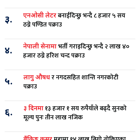
बनाईदिन्छु भन्दै ८ हजार ५ सय
एनओसी लेटर
३.
ठग्ने पण्डित पक्राउ
भर्ती गराइदिन्छु भन्दै २ लाख ४०
नेपाली सेनामा
४.
हजार ठग्ने हरिश चन्द पक्राउ
र नगदसहित शान्ति नगरकोटी
लागु औषध
५.
पक्राउ
१३ हजार १ सय रुपैयाँले बढ्दै सुनको
३ दिनमा
६.
मूल्य पुनः तीन लाख नजिक
मुद्दामा १४ लाख बिगो तोकिएका
बैंकिङ्ग कसुर