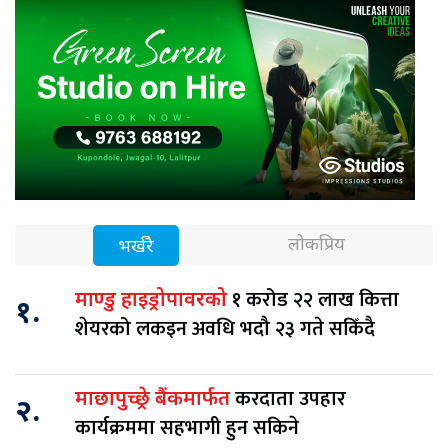
लोकप्रिय
भर्खरै
१ करोड २२ लाख कित्ता
माण्डु हाइड्रोपावरको
१.
शेयरको लकइन अवधि भदौ २३ गते सकिँदै
करदाता उपहार
माछापुच्छ्रे बैंकमार्फत
२.
कार्यक्रममा सहभागी हुन सकिने