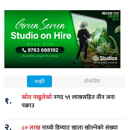
लोकप्रिय
भर्खरै
नगद ५९ लाखसहित तीन जना
स्रोत नखुलेको
१.
पक्राउ
२.
नाघ्यो डिम्याट खाता खोल्नेको संख्या
८० लाख