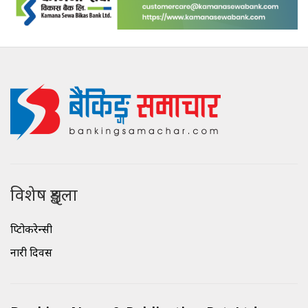
विशेष शृङ्खला
क्रिप्टोकरेन्सी
नारी दिवस