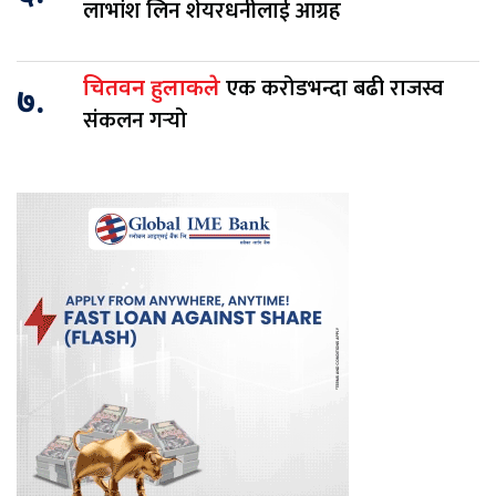
लाभांश लिन शेयरधनीलाई आग्रह
एक करोडभन्दा बढी राजस्व
चितवन हुलाकले
७.
संकलन गर्‍यो