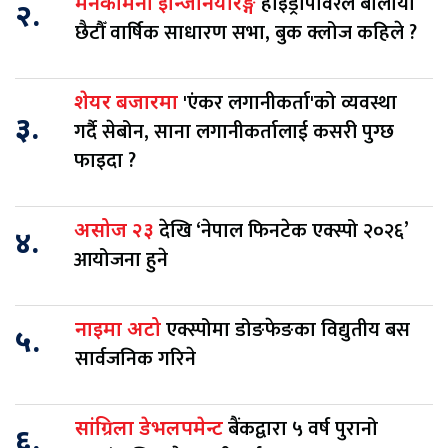
हाइड्रोपावरले बोलायो
मनकामना इन्जिनियरिङ्ग
२.
छैटौँ वार्षिक साधारण सभा, बुक क्लोज कहिले ?
'एंकर लगानीकर्ता'को व्यवस्था
शेयर बजारमा
३.
गर्दै सेबोन, साना लगानीकर्तालाई कसरी पुग्छ
फाइदा ?
देखि ‘नेपाल फिनटेक एक्स्पो २०२६’
असोज २३
४.
आयोजना हुने
एक्स्पोमा डोङफेङका विद्युतीय बस
नाइमा अटो
५.
सार्वजनिक गरिने
बैंकद्वारा ५ वर्ष पुरानो
सांग्रिला डेभलपमेन्ट
६.