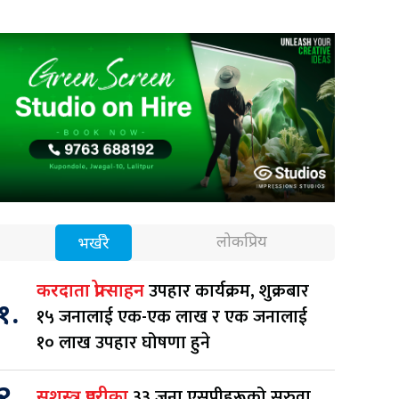
लोकप्रिय
भर्खरै
उपहार कार्यक्रम, शुक्रबार
करदाता प्रोत्साहन
१.
१५ जनालाई एक-एक लाख र एक जनालाई
१० लाख उपहार घोषणा हुने
२.
३३ जना एसपीहरूको सरुवा
सशस्त्र प्रहरीका