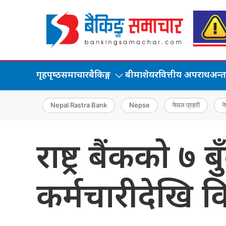
गृहपृष्‍ठ
समाचार
बैकिङ्ग
बीमा
शेयर
वित्तीय अपराध
अन्तर्
Nepal Rastra Bank
Nepse
नेपाल प्रहरी
ने
राष्ट्र बैंकको ७ 
कर्मचारीदेखि वि