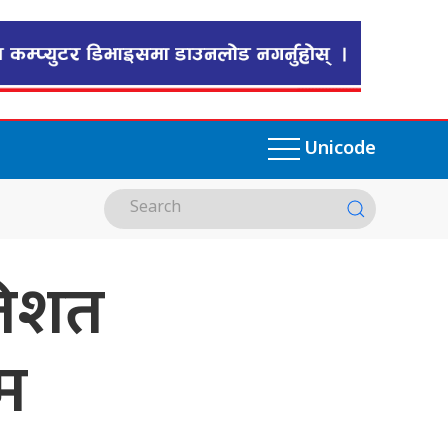
Unicode
रतिशत
्म