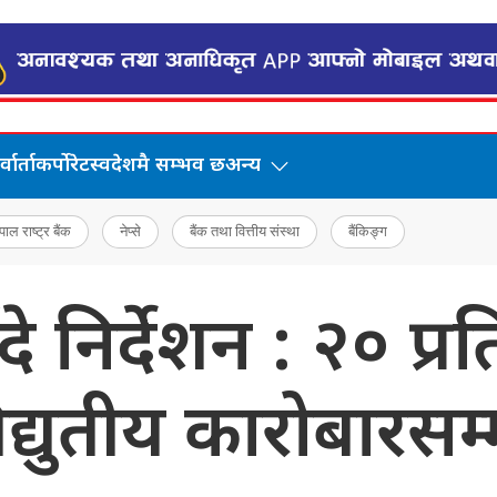
वार्ता
कर्पोरेट
स्वदेशमै सम्भव छ
अन्य
पाल राष्ट्र बैंक
नेप्से
बैंक तथा वित्तीय संस्था
बैंकिङ्ग
बुँदे निर्देशन : २० प्
द्युतीय कारोबारसम