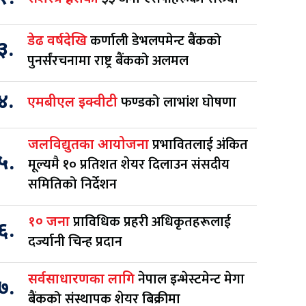
कर्णाली डेभलपमेन्ट बैंकको
डेढ वर्षदेखि
३.
पुनर्संरचनामा राष्ट्र बैंकको अलमल
४.
फण्डको लाभांश घोषणा
एमबीएल इक्वीटी
प्रभावितलाई अंकित
जलविद्युतका आयोजना
५.
मूल्यमै १० प्रतिशत शेयर दिलाउन संसदीय
समितिको निर्देशन
प्राविधिक प्रहरी अधिकृतहरूलाई
१० जना
६.
दर्ज्यानी चिन्ह प्रदान
नेपाल इन्भेस्टमेन्ट मेगा
सर्वसाधारणका लागि
७.
बैंकको संस्थापक शेयर बिक्रीमा