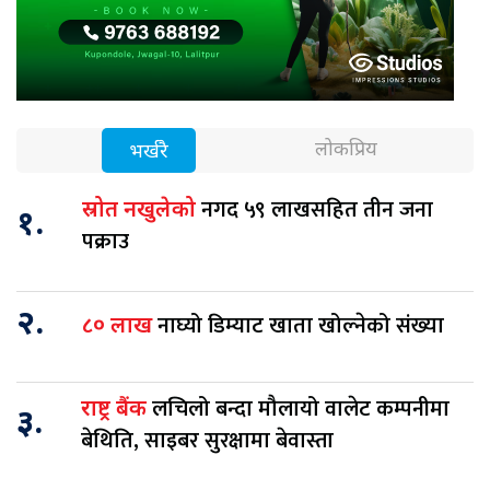
लोकप्रिय
भर्खरै
नगद ५९ लाखसहित तीन जना
स्रोत नखुलेको
१.
पक्राउ
२.
नाघ्यो डिम्याट खाता खोल्नेको संख्या
८० लाख
लचिलो बन्दा मौलायो वालेट कम्पनीमा
राष्ट्र बैंक
३.
बेथिति, साइबर सुरक्षामा बेवास्ता