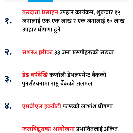
उपहार कार्यक्रम, शुक्रबार १५
करदाता प्रोत्साहन
१.
जनालाई एक-एक लाख र एक जनालाई १० लाख
उपहार घोषणा हुने
२.
३३ जना एसपीहरूको सरुवा
सशस्त्र प्रहरीका
कर्णाली डेभलपमेन्ट बैंकको
डेढ वर्षदेखि
३.
पुनर्संरचनामा राष्ट्र बैंकको अलमल
४.
फण्डको लाभांश घोषणा
एमबीएल इक्वीटी
प्रभावितलाई अंकित
जलविद्युतका आयोजना