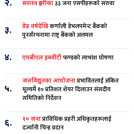
२.
३३ जना एसपीहरूको सरुवा
सशस्त्र प्रहरीका
कर्णाली डेभलपमेन्ट बैंकको
डेढ वर्षदेखि
३.
पुनर्संरचनामा राष्ट्र बैंकको अलमल
४.
फण्डको लाभांश घोषणा
एमबीएल इक्वीटी
प्रभावितलाई अंकित
जलविद्युतका आयोजना
५.
मूल्यमै १० प्रतिशत शेयर दिलाउन संसदीय
समितिको निर्देशन
प्राविधिक प्रहरी अधिकृतहरूलाई
१० जना
६.
दर्ज्यानी चिन्ह प्रदान